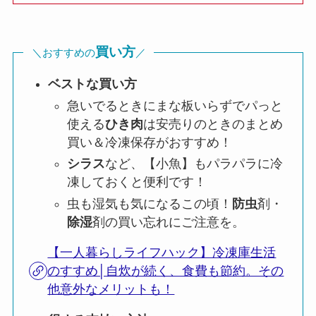
買い方
＼おすすめの
／
ベストな買い方
急いでるときにまな板いらずでパっと
使える
ひき肉
は安売りのときのまとめ
買い＆冷凍保存がおすすめ！
シラス
など、【小魚】もパラパラに冷
凍しておくと便利です！
虫も湿気も気になるこの頃！
防虫
剤・
除湿
剤の買い忘れにご注意を。
【一人暮らしライフハック】冷凍庫生活
のすすめ│自炊が続く、食費も節約。その
他意外なメリットも！