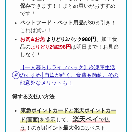
保存
できます！！まとめ買いがおすすめ
です！
ペットフード・ペット用品
が30％引き！
これは買い！
お肉&お魚
980円
、加工食
よりどり3パック
品の
298円
は明日まで！お見逃
よりどり2個
しなく！
【一人暮らしライフハック】冷凍庫生活
のすすめ│自炊が続く、食費も節約。その
他意外なメリットも！
得する支払い方法
東急ポイントカード
と
楽天ポイントカー
楽天ペイ
ド(画面)
を提示
して、
で払
う
！のが
ポイント最大化
にはベスト。