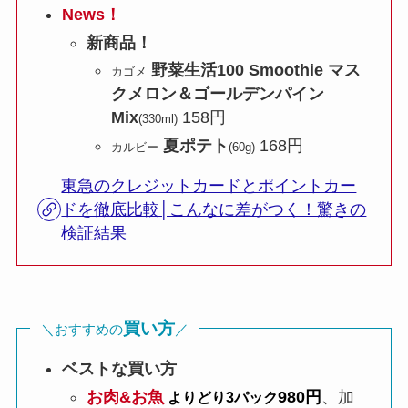
News！
新商品！
野菜生活100 Smoothie マス
カゴメ
クメロン＆ゴールデンパイン
Mix
158円
(330ml)
夏ポテト
168円
カルビー
(60g)
東急のクレジットカードとポイントカー
ドを徹底比較│こんなに差がつく！驚きの
検証結果
買い方
＼おすすめの
／
ベストな買い方
お肉&お魚
980円
、加
よりどり3パック