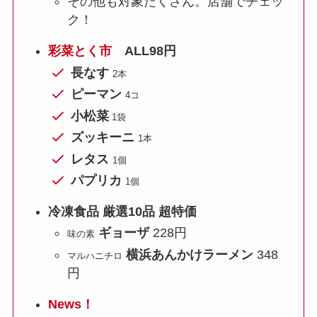
その他も対象たくさん。店舗でチェッ
ク！
彩菜とく市
ALL98円
長なす
2本
ピーマン
4コ
小松菜
1袋
ズッキーニ
1本
レタス
1個
パプリカ
1個
冷凍食品 厳選10品 超特価
ギョーザ
228円
味の素
横浜あんかけラーメン
348
マルハニチロ
円
News！