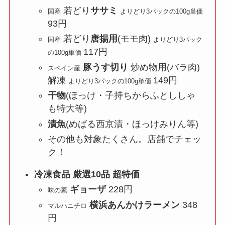
若どり
ササミ
国産
よりどり3パックの100g単価
93円
若どり
唐揚用
(モモ肉)
国産
よりどり3パック
117円
の100g単価
豚うす切り
炒め物用(バラ肉)
スペイン産
解凍
149円
よりどり3パックの100g単価
干物
(ほっけ・子持ちからふとししゃ
も特大等)
漬魚
(めばる西京漬・ほっけみりん等)
その他も対象たくさん。店舗でチェッ
ク！
冷凍食品 厳選10品 超特価
ギョーザ
228円
味の素
横浜あんかけラーメン
348
マルハニチロ
円