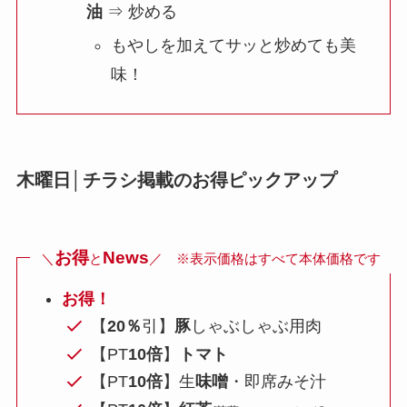
油
⇒ 炒める
もやしを加えてサッと炒めても美
味！
木曜日│チラシ掲載のお得ピックアップ
お得
News
＼
と
／ ※表示価格はすべて本体価格です
お得！
【
20％
引】
豚
しゃぶしゃぶ用肉
【PT
10倍
】
トマト
【PT
10倍
】生
味噌
・即席みそ汁