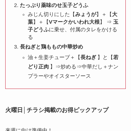
たっぷり薬味のせ玉子どうふ
みじん切りにした【
みょうが
】＋【
大
葉
】＋【
Vマークかいわれ大根
】 ⇒
玉
子どうふ
に乗せ、付属のタレをかける
る
長ねぎと鶏ももの中華炒め
油＋生姜チューブ＋【
長ねぎ
】と【
若
どり正肉
】⇒炒める⇒中華だし＋ナン
プラーやオイスターソース
火曜日│チラシ掲載のお得ピックアップ
来週に向け準備中！