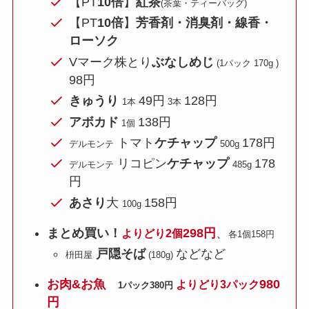
【PT
10倍
】
紅茶
(茶葉・ティーバッグ)
【PT
10倍
】
芳香剤・消臭剤・線香・
ローソク
Vマーク株とり
ぶなしめじ
(1パック 170g )
98円
きゅうり
49円
128円
1本
3本
アボカド
138円
1個
トマト
ケチャップ
178円
デルモンテ
500g
リコピン
ケチャップ
178
デルモンテ
485g
円
あさり
大
158円
100g
まとめ買い！
298円
、
よりどり2個
各1個158円
戸隠そば
などなど
枡田屋
(180g)
お肉&お魚
980
よりどり3パック
1パック380円
円