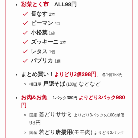
彩菜とく市
ALL98円
長なす
2本
ピーマン
4コ
小松菜
1袋
ズッキーニ
1本
レタス
1個
パプリカ
1個
まとめ買い！
298円
、
よりどり2個
各1個158円
戸隠そば
などなど
枡田屋
(180g)
お肉&お魚
980
よりどり3パック
1パック380円
円
若どり
ササミ
国産
よりどり3パックの100g単価
93円
若どり
唐揚用
(モモ肉)
国産
よりどり3パック