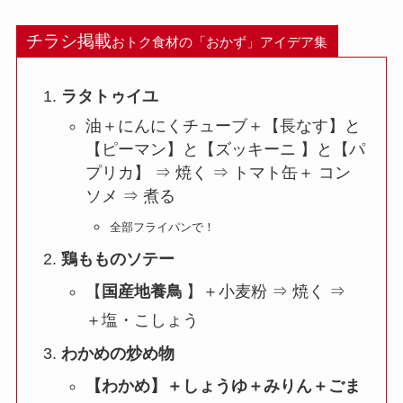
チラシ掲載
おトク食材の「おかず」アイデア集
ラタトゥイユ
油＋にんにくチューブ＋【長なす】と
【ピーマン】と【ズッキーニ 】と【パ
プリカ】 ⇒ 焼く ⇒ トマト缶＋ コン
ソメ ⇒ 煮る
全部フライパンで！
鶏もものソテー
【
国産
地養鳥
】＋小麦粉 ⇒ 焼く ⇒
＋塩・こしょう
わかめの炒め物
【わかめ】＋しょうゆ＋みりん＋ごま