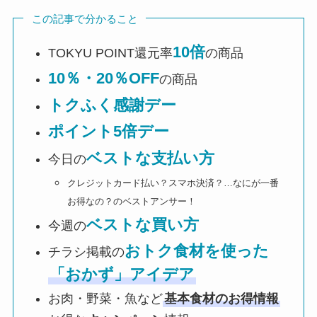
この記事で分かること
10倍
TOKYU POINT還元率
の商品
10％・20％OFF
の商品
トクふく感謝デー
ポイント5倍デー
ベストな支払い方
今日の
クレジットカード払い？スマホ決済？…なにが一番
お得なの？のベストアンサー！
ベストな買い方
今週の
おトク食材を使った
チラシ掲載の
「おかず」アイデア
お肉・野菜・魚など
基本食材のお得情報