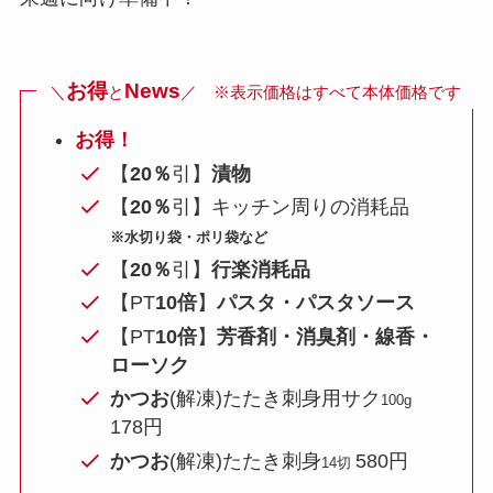
お得
News
＼
と
／ ※表示価格はすべて本体価格です
お得！
【
20％
引】
漬物
【
20％
引】キッチン周りの消耗品
※水切り袋・ポリ袋など
【
20％
引】
行楽消耗品
【PT
10倍
】
パスタ・パスタソース
【PT
10倍
】
芳香剤・消臭剤・線香・
ローソク
かつお
(解凍)たたき刺身用サク
100g
178円
かつお
(解凍)たたき刺身
580円
14切