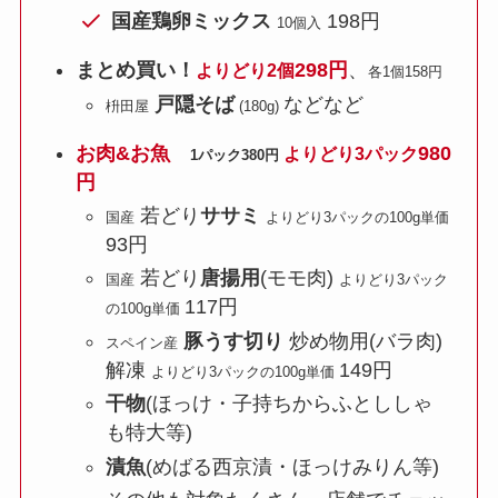
国産鶏卵ミックス
198円
10個入
まとめ買い！
298円
、
よりどり2個
各1個158円
戸隠そば
などなど
枡田屋
(180g)
お肉&お魚
980
よりどり3パック
1パック380円
円
若どり
ササミ
国産
よりどり3パックの100g単価
93円
若どり
唐揚用
(モモ肉)
国産
よりどり3パック
117円
の100g単価
豚うす切り
炒め物用(バラ肉)
スペイン産
解凍
149円
よりどり3パックの100g単価
干物
(ほっけ・子持ちからふとししゃ
も特大等)
漬魚
(めばる西京漬・ほっけみりん等)