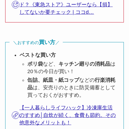
ド？《東急ストア》ユーザーなら【損】
してないか要チェック | ココd…
買い方
＼おすすめの
／
ベストな買い方
ポリ袋
など、
キッチン廻りの消耗品
は
20％の今日が買い！
缶詰、紙皿・紙コップ
などの
行楽消耗
品
は、安売りのときに防災備蓄として
買っておくがおすすめ。
【一人暮らしライフハック】冷凍庫生活
のすすめ│自炊が続く、食費も節約。その
他意外なメリットも！