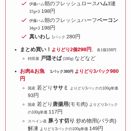
朝のフレッシュロース
ハム
3連
伊藤ハム
198円
37g×3
朝のフレッシュハーフ
ベーコン
伊藤ハム
198円
34g×3
真いわし
280円
1パック
まとめ買い！
298円
、
よりどり2個
各1個158円
戸隠そば
などなど
枡田屋
(180g)
お肉&お魚
980
よりどり3パック
1パック380円
円
若どり
ササミ
国産
よりどり3パックの100g単価
93円
若どり
唐揚用
(モモ肉)
国産
よりどり3パック
117円
の100g単価
豚うす切り
炒め物用(バラ肉)
スペイン産
解凍
149円
よりどり3パックの100g単価