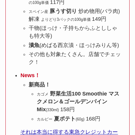
117円
の100g単価
豚うす切り
炒め物用(バラ肉)
スペイン産
解凍
149円
よりどり3パックの100g単価
干物(ほっけ・子持ちからふとししゃ
も特大等)
漬魚
(めばる西京漬・ほっけみりん等)
その他も対象たくさん。店舗でチェッ
ク！
News！
新商品！
野菜生活100 Smoothie マス
カゴメ
クメロン＆ゴールデンパイン
Mix
158円
(330ml)
夏ポテト
168円
カルビー
(60g)
それは本当に得する東急クレジットカー