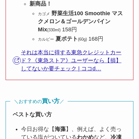
新商品！
野菜生活100 Smoothie マス
カゴメ
クメロン＆ゴールデンパイン
Mix
158円
(330ml)
夏ポテト
168円
カルビー
(60g)
それは本当に得する東急クレジットカー
ド？《東急ストア》ユーザーなら【損】
してないか要チェック | ココd…
買い方
＼おすすめの
／
ベストな買い方
今日お得な【
海藻
】、例えば、よく売っ
ている塩がついている
わかめ
など、
冷凍