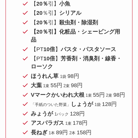
【
20％
引】
小魚
【
20
％引】
シリアル
【
20％
引】
殺虫剤・除湿剤
【
20％
引】化粧品・シェービング用
品
【PT
10倍
】
パスタ・パスタソース
【PT
10倍
】
芳香剤・消臭剤・線香・
ローソク
ほうれん草
98円
1袋
大葉
55円
98円
1束
2
束
Vマークかいわれ大根
55円
98円
1束
2束
しょうが
128円
「手紙のついた野菜」
1袋
みょうが
128円
1パック
アスパラガス
178円
1束
長ねぎ
89円
158円
1本
2本