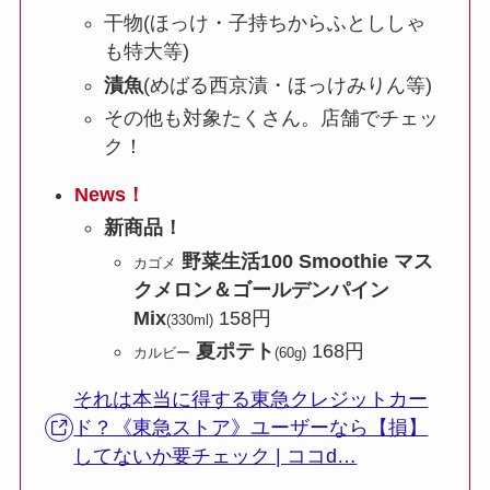
干物(ほっけ・子持ちからふとししゃ
も特大等)
漬魚
(めばる西京漬・ほっけみりん等)
その他も対象たくさん。店舗でチェッ
ク！
News！
新商品！
野菜生活100 Smoothie マス
カゴメ
クメロン＆ゴールデンパイン
Mix
158円
(330ml)
夏ポテト
168円
カルビー
(60g)
それは本当に得する東急クレジットカー
ド？《東急ストア》ユーザーなら【損】
してないか要チェック | ココd…